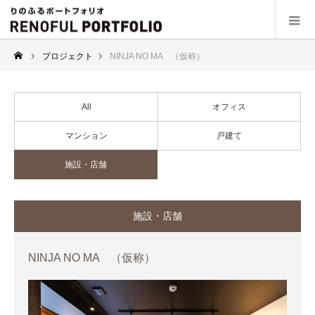
プロジェクト
NINJA NO MA （仮称）
All
オフィス
マンション
戸建て
施設・店舗
施設・店舗
NINJA NO MA （仮称）