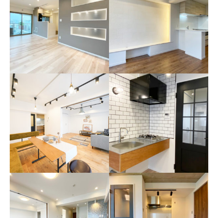
洗足池ローズベイハイツ
早稲田セントラルマンシ
ヴィンテージモダンを実現し
ョン
たお部屋
ラグジュアリーな大人のお部
屋
中野リハイム
東大島ハイライズ
自然光と照明を活かした部屋
モダンラグジュアリーな部屋