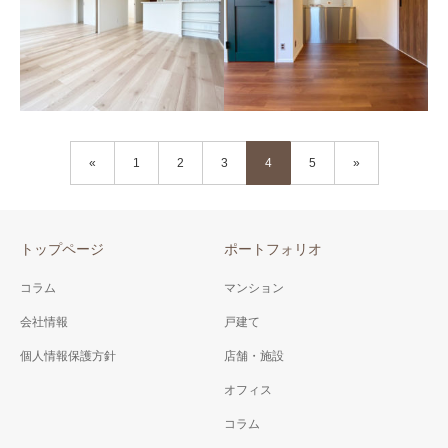
日商岩井方南町マンショ
高田馬場マンション
ン
洗練されたカントリーを実現
遊び心のある大人部屋
したお部屋
«
1
2
3
4
5
»
錦糸町ハイタウン
グリーンプラザ綾瀬Ⅱ
トップページ
ポートフォリオ
現代のライフスタイルに合わ
武骨でスタイリッシュな男部
せたお部屋
屋
コラム
マンション
会社情報
戸建て
個人情報保護方針
店舗・施設
オフィス
コラム